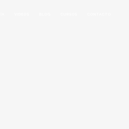
ÍA
VIDEOS
BLOG
CURSOS
CONTACTO
FORMADA Y VENDIDA EN 3
 lo que he tardado en reformar,
ender esta casa. Interiorismo,
, home staging y mucho más.
una relación muy curiosa con las
me encargan para vender y por eso,
onsigo, siento una mezcla entre